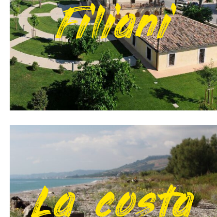
Filiani
La costa