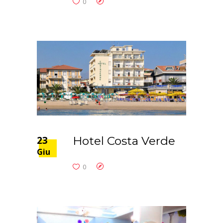
0
23
Hotel Costa Verde
Giu
0