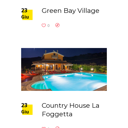
23
Green Bay Village
Giu
0
23
Country House La
Giu
Foggetta