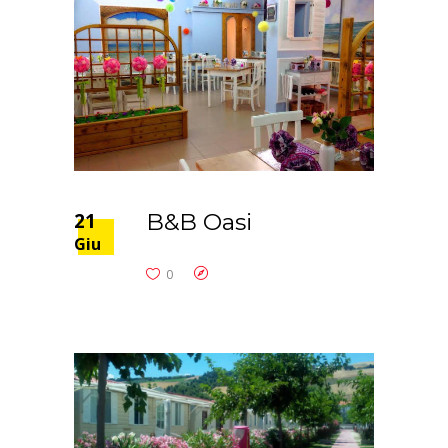
21
B&B Oasi
Giu
0