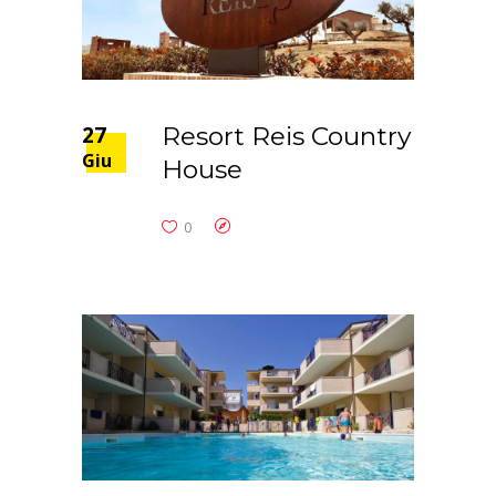
27
Resort Reis Country
Giu
House
0